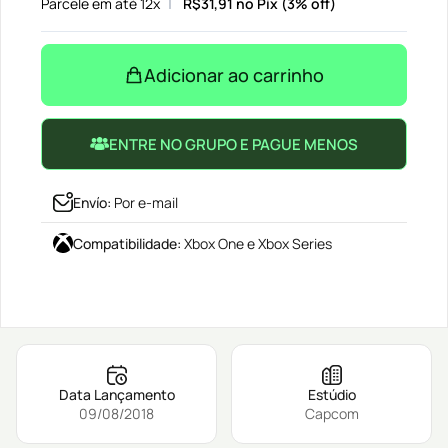
Parcele em até 12x
R$
31,91
no Pix (3% off)
Adicionar ao carrinho
ENTRE NO GRUPO E PAGUE MENOS
Envío
:
Por e-mail
Compatibilidade
:
Xbox One e Xbox Series
Data Lançamento
Estúdio
09/08/2018
Capcom