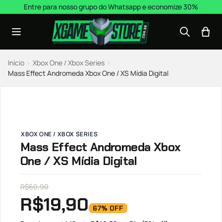
Pular para o conteúdo
Entre para nosso grupo do Whatsapp e economize 30%
Início
›
Xbox One / Xbox Series
›
Mass Effect Andromeda Xbox One / XS Mídia Digital
XBOX ONE / XBOX SERIES
Mass Effect Andromeda Xbox
One / XS Mídia Digital
R$
60,90
R$
19,90
67% OFF