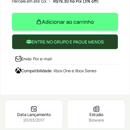
Parcele em até 12x
R$
19,30
no Pix (3% off)
Adicionar ao carrinho
ENTRE NO GRUPO E PAGUE MENOS
Envío
:
Por e-mail
Compatibilidade
:
Xbox One e Xbox Series
Data Lançamento
Estúdio
20/03/2017
Bioware