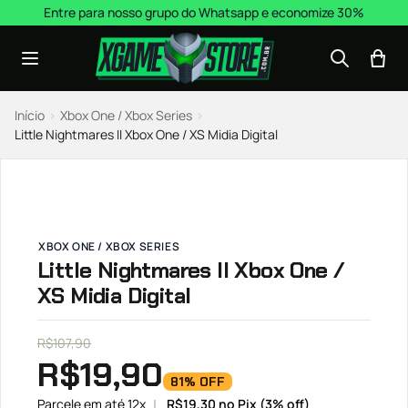
Pular para o conteúdo
Entre para nosso grupo do Whatsapp e economize 30%
Início
›
Xbox One / Xbox Series
›
Little Nightmares II Xbox One / XS Midia Digital
XBOX ONE / XBOX SERIES
Little Nightmares II Xbox One /
XS Midia Digital
R$
107,90
R$
19,90
81% OFF
Parcele em até 12x
R$
19,30
no Pix (3% off)