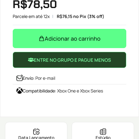
R$
78,50
Parcele em até 12x
R$
76,15
no Pix (3% off)
Adicionar ao carrinho
ENTRE NO GRUPO E PAGUE MENOS
Envío
:
Por e-mail
Compatibilidade
:
Xbox One e Xbox Series
Data Lançamento
Estúdio