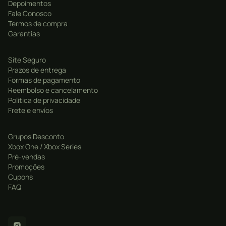
Depoimentos
Fale Conosco
Temporada Completa: Inclui todos os 5 episódios da
Termos de compra
saga, oferecendo a experiência completa de Life is
Garantias
Strange 2.
Site Seguro
Escolhas que Moldam a História: Cada decisão afeta o
Prazos de entrega
relacionamento entre os irmãos e o desfecho da
Formas de pagamento
trama.
Reembolso e cancelamento
Politica de privacidade
Narrativa Emocional: Uma história com temas
Frete e envíos
maduros sobre amor, perda, responsabilidade e
crescimento.
Grupos Desconto
Personagens Profundos: Conheça pessoas
Xbox One / Xbox Series
Pré-vendas
marcantes ao longo da jornada e descubra suas
Promoções
histórias e segredos.
Cupons
FAQ
Trilha Sonora Inesquecível: Músicas originais e
licenciadas que complementam perfeitamente o
clima emocional da narrativa.