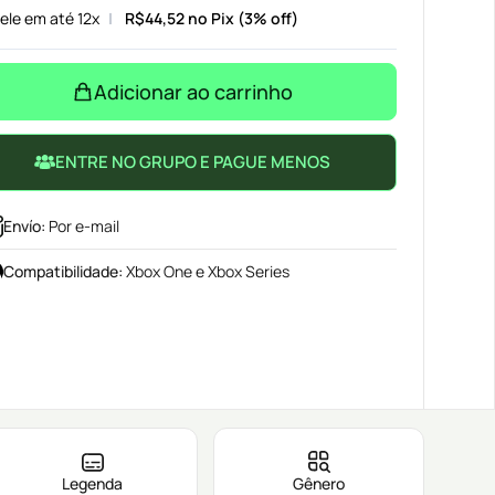
ele em até 12x
R$
44,52
no Pix (3% off)
Adicionar ao carrinho
ENTRE NO GRUPO E PAGUE MENOS
Envío
:
Por e-mail
Compatibilidade
:
Xbox One e Xbox Series
Legenda
Gênero