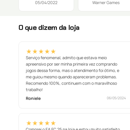
05/04/2022
Warner Games
O que dizem da loja
★★★★★
Serviço fenomenal, admito que estava meio
apreensivo por ser minha primeira vez comprando
jogos dessa forma, mas o atendimento foi ótimo, e
me guiou mesmo quando apareceram problemas.
Recomendo 100%, continuem com o maravilhoso
trabalho!
Roniele
06/05/2024
★★★★★
Comprei o EA FC 25 na loja e estou muito satisfeito,