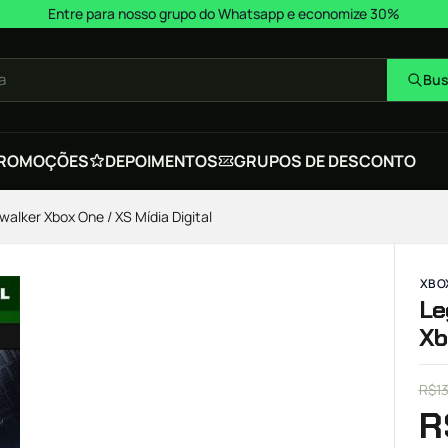
Entre para nosso grupo do Whatsapp e economize 30%
a
Bus
ROMOÇÕES
DEPOIMENTOS
GRUPOS DE DESCONTO
alker Xbox One / XS Mídia Digital
XBOX
Le
Xb
R$
1
R