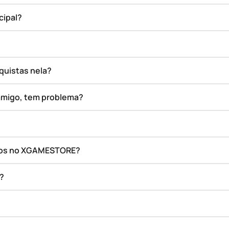
cipal?
quistas nela?
amigo, tem problema?
ados no XGAMESTORE?
o?