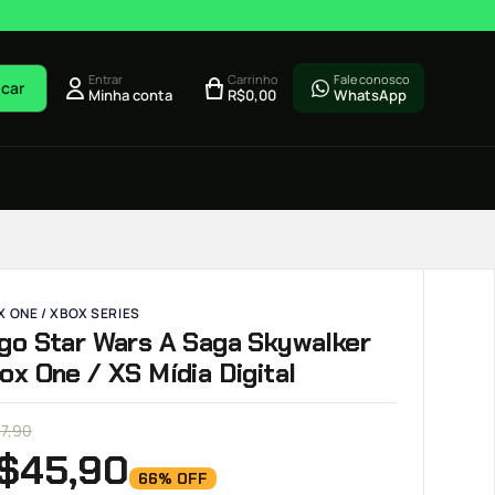
Entrar
Carrinho
Fale conosco
car
Minha conta
R$
0,00
WhatsApp
 ONE / XBOX SERIES
go Star Wars A Saga Skywalker
ox One / XS Mídia Digital
37,90
$
45,90
66% OFF