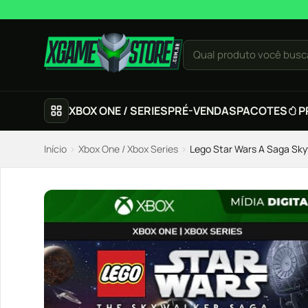
Pular para o conteúdo
Qual produto você busc
XBOX ONE / SERIES
PRÉ-VENDAS
PACOTES
P
Início
›
Xbox One / Xbox Series
›
Lego Star Wars A Saga Skyw