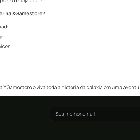
reço da loja oficial.
ker na XGamestore?
iada.
o.
icos.
a XGamestore e viva toda a história da galáxia em uma aventu