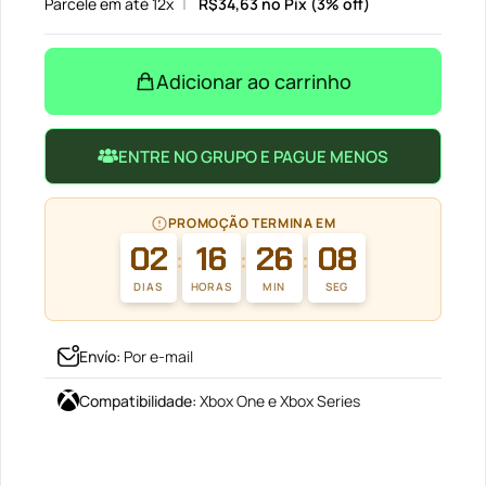
Parcele em até 12x
R$
34,63
no Pix (3% off)
Adicionar ao carrinho
ENTRE NO GRUPO E PAGUE MENOS
PROMOÇÃO TERMINA EM
02
16
26
08
:
:
:
DIAS
HORAS
MIN
SEG
Envío
:
Por e-mail
Compatibilidade
:
Xbox One e Xbox Series