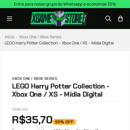
Pular para o conteúdo
Entre para nosso grupo do Whatsapp e economize 30%
Início
›
Xbox One / Xbox Series
›
LEGO Harry Potter Collection – Xbox One / XS – Mídia Digital
XBOX ONE / XBOX SERIES
LEGO Harry Potter Collection -
Xbox One / XS - Mídia Digital
R$
80,60
R$
35,70
55% OFF