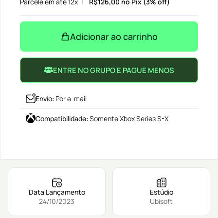
Parcele em até 12x
R$
126,00
no Pix (3% off)
Adicionar ao carrinho
ENTRE NO GRUPO E PAGUE MENOS
Envío
:
Por e-mail
Compatibilidade
:
Somente Xbox Series S-X
Data Lançamento
Estúdio
24/10/2023
Ubisoft