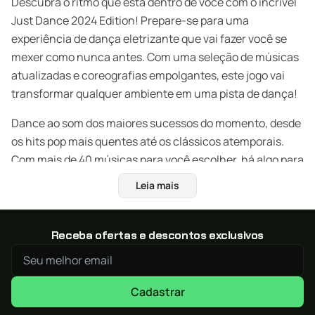
Descubra o ritmo que está dentro de você com o incrível
Just Dance 2024 Edition! Prepare-se para uma
experiência de dança eletrizante que vai fazer você se
mexer como nunca antes. Com uma seleção de músicas
atualizadas e coreografias empolgantes, este jogo vai
transformar qualquer ambiente em uma pista de dança!
Dance ao som dos maiores sucessos do momento, desde
os hits pop mais quentes até os clássicos atemporais.
Com mais de 40 músicas para você escolher, há algo para
todos os gostos e estilos. Desafie seus amigos em
Leia mais
emocionantes batalhas de dança multiplayer ou mostre
suas habilidades no modo solo, onde você pode se
superar a cada movimento.
Receba ofertas e descontos exclusivos
Características:
Seleção de músicas atualizadas: Just Dance 2024
Cadastrar
Edition apresenta uma variedade de músicas dos