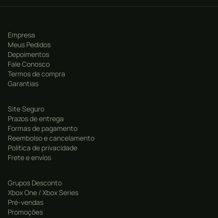
maiores sucessos do momento, garantindo que você
esteja sempre dançando ao som das últimas
tendências musicais.
Empresa
Meus Pedidos
Coreografias empolgantes: As coreografias do jogo
Depoimentos
são projetadas para serem divertidas e desafiadoras,
Fale Conosco
Termos de compra
permitindo que você se mova ao ritmo da música de
Garantias
maneira empolgante e envolvente.
Modo multiplayer emocionante: Desafie seus amigos
Site Seguro
em batalhas de dança multiplayer e descubra quem é
Prazos de entrega
o melhor dançarino. A competição acirrada torna a
Formas de pagamento
Reembolso e cancelamento
experiência ainda mais divertida e interativa.
Politica de privacidade
Frete e envíos
Grupos Desconto
Xbox One / Xbox Series
Pré-vendas
Promoções