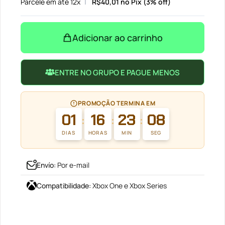
Parcele em até 12x
R$
40,01
no Pix (3% off)
Adicionar ao carrinho
ENTRE NO GRUPO E PAGUE MENOS
PROMOÇÃO TERMINA EM
01
16
23
07
:
:
:
DIAS
HORAS
MIN
SEG
Envío
:
Por e-mail
Compatibilidade
:
Xbox One e Xbox Series