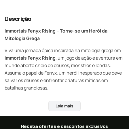
Descrição
Immortals Fenyx Rising – Torne-se um Herói da
Mitologia Grega
Viva uma jornada épica inspirada na mitologia grega em
Immortals Fenyx Rising
, um jogo de ação e aventura em
mundo aberto cheio de deuses, monstros e lendas.
Assuma o papel de Fenyx, um herói inesperado que deve
salvar os deuses e enfrentar criaturas míticas em
batalhas grandiosas.
Compre agora Immortals Fenyx Rising na XGamestore e
Leia mais
economize até 40% com envio digital por e-mail!
Uma Aventura Heroica e Divertida
Receba ofertas e descontos exclusivos