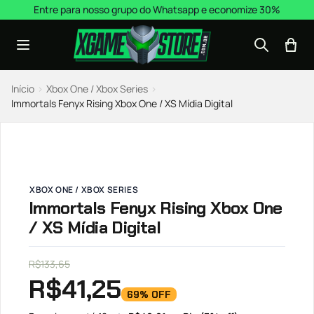
Pular para o conteúdo
Entre para nosso grupo do Whatsapp e economize 30%
Início
›
Xbox One / Xbox Series
›
Immortals Fenyx Rising Xbox One / XS Mídia Digital
XBOX ONE / XBOX SERIES
Immortals Fenyx Rising Xbox One
/ XS Mídia Digital
R$
133,65
R$
41,25
69% OFF