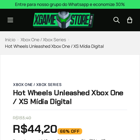
Pular para o conteúdo
Entre para nosso grupo do Whatsapp e economize 30%
Início
›
Xbox One / Xbox Series
›
Hot Wheels Unleashed Xbox One / XS Mídia Digital
XBOX ONE / XBOX SERIES
Hot Wheels Unleashed Xbox One
/ XS Mídia Digital
R$
133,40
R$
44,20
66% OFF