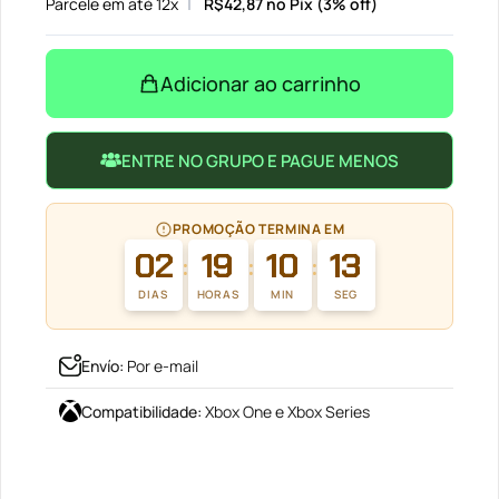
Parcele em até 12x
R$
42,87
no Pix (3% off)
Adicionar ao carrinho
ENTRE NO GRUPO E PAGUE MENOS
PROMOÇÃO TERMINA EM
02
19
10
13
:
:
:
DIAS
HORAS
MIN
SEG
Envío
:
Por e-mail
Compatibilidade
:
Xbox One e Xbox Series