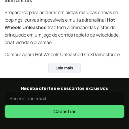
Sem Limites
Prepare-se para acelerar em pistas malucas cheias de
loopings, curvas impossíveis e muita adrenalina!
Hot
Wheels Unleashed
traz toda a emoção das pistas de
brinquedo em um jogo de corrida repleto de velocidade,
criatividade e diversão.
Compre agora Hot Wheels Unleashed na XGamestore e
economize até 40% com envio digital por e-mail!
Leia mais
Corrida, Estilo e Criatividade em Alta Velocidade
Controle carros icônicos da coleção Hot Wheels e
Receba ofertas e descontos exclusivos
dispute corridas eletrizantes em pistas detalhadas e
coloridas. Domine o tempo de impulso, vença obstáculos
e mostre suas habilidades em pistas que desafiam a
Cadastrar
gravidade. Cada curva é uma chance de mostrar quem é
o mais veloz.