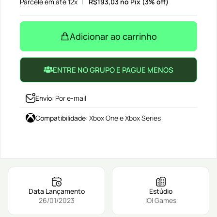
Parcele em até 12x
R$
193,03
no Pix (3% off)
Adicionar ao carrinho
ENTRE NO GRUPO E PAGUE MENOS
Envío
:
Por e-mail
Compatibilidade
:
Xbox One e Xbox Series
Data Lançamento
Estúdio
26/01/2023
IOI Games