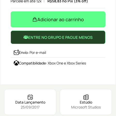
Parcele em até 12x
R$
58,83
no Pix (3% off)
Adicionar ao carrinho
ENTRE NO GRUPO E PAGUE MENOS
Envío
:
Por e-mail
Compatibilidade
:
Xbox One e Xbox Series
Data Lançamento
Estúdio
25/09/2017
Microsoft Studios