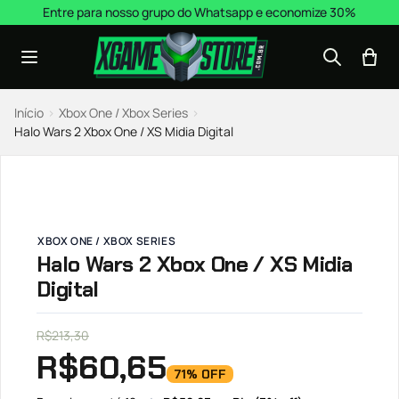
Pular para o conteúdo
Entre para nosso grupo do Whatsapp e economize 30%
Início
›
Xbox One / Xbox Series
›
Halo Wars 2 Xbox One / XS Midia Digital
XBOX ONE / XBOX SERIES
Halo Wars 2 Xbox One / XS Midia
Digital
R$
213,30
R$
60,65
71% OFF