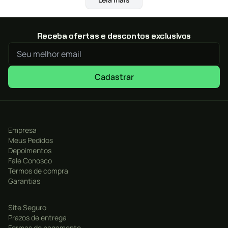
Monte seu Exército em Halo – construa suas bases,
prepare seus veículos e reúna tropas.
Receba ofertas e descontos exclusivos
Lidere-o em imensas batalhas com partidas de
campanha contra IA, ou colaborando e enfrentando seus
amigos em partidas 3v3 no Xbox Live. Aprenda novas
Cadastrar
estratégias com diferentes líderes nos modos de jogo
Blitz e Multijogador.
Empresa
Meus Pedidos
Depoimentos
Fale Conosco
Termos de compra
Garantias
Site Seguro
Prazos de entrega
Formas de pagamento