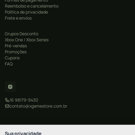
Reembolso e cancelamento
Politica de privacidade
Frete e envíos
Grupos Desconto
Xbox One / Xbox Series
Pré-vendas
Promoções
Cupons
FAQ
16 98179-9430
contato@xgamestore.com.br
CNPJ: 57.877.596/0001-20
Sua privacidade