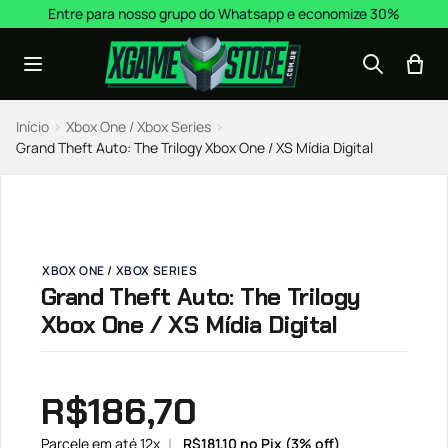
Pular para o conteúdo
Entre para nosso grupo do Whatsapp e economize 30%
Início
›
Xbox One / Xbox Series
›
Grand Theft Auto: The Trilogy Xbox One / XS Mídia Digital
XBOX ONE / XBOX SERIES
Grand Theft Auto: The Trilogy
Xbox One / XS Mídia Digital
R$
186,70
Parcele em até 12x
R$
181,10
no Pix (3% off)