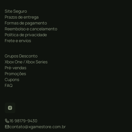
neon e repleta de possibilidades.
Grand Theft Auto: San Andreas:
há cinco anos, Carl
Site Seguro
Prazos de entrega
“CJ” Johnson fugiu da loucura de Los Santos, San
Formas de pagamento
Andreas… uma cidade que se destruía com gangues,
Reembolso e cancelamento
drogas e corrupção. Agora, é o começo dos anos 90.
Politica de privacidade
Frete e envíos
CJ volta para casa. Sua mãe foi assassinada, sua
família desmoronou e seus amigos de infância estão
Grupos Desconto
todos indo à ruína. Para piorar tudo, dois policiais
Xbox One / Xbox Series
armaram para que ele fosse acusado de homicídio,
Pré-vendas
forçando CJ a embarcar numa jornada que o levará
Promoções
por todo o estado de San Andreas para salvar sua
Cupons
FAQ
família e assumir o controle das ruas no jogo da série
que mudou tudo.
16 98179-9430
contato@xgamestore.com.br