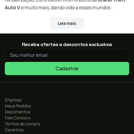
Auto V
e muito mais, dando vida a esses mundos
aclamados com um nível de detalhe inédito.
Leia mais
Grand Theft Auto: The Trilogy – The Definitive
Edition
inclui
:
Receba ofertas e descontos exclusivos
Grand Theft Auto III:
tudo começa em Liberty City.
Com a revolucionária liberdade de ir para onde você
quiser e roubar quem quiser, Grand Theft Auto III
Cadastrar
coloca você no centro do submundo do crime, se tiver
coragem de encará-lo.
Grand Theft Auto: Vice City:
boas-vindas aos anos
80. Da década de penteados glam e dos ternos em
Empresa
tons pastéis, vem a história de um homem que sobe
Meus Pedidos
ao topo da cadeia criminal. Grand Theft Auto retorna
Depoimentos
Fale Conosco
com Tommy Vercetti e sua história de traição e
Termos de compra
vingança em uma cidade tropical coberta por luzes
Garantias