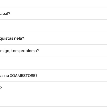
cipal?
quistas nela?
amigo, tem problema?
ados no XGAMESTORE?
o?