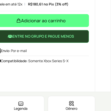
ele em até 12x
R$
180,61
no Pix (3% off)
Adicionar ao carrinho
ENTRE NO GRUPO E PAGUE MENOS
Envío
:
Por e-mail
Compatibilidade
:
Somente Xbox Series S-X
Legenda
Gênero