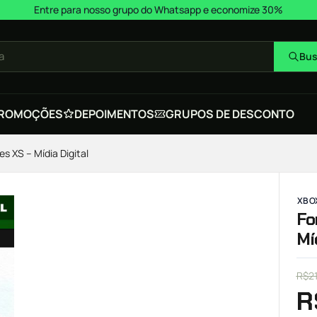
Entre para nosso grupo do Whatsapp e economize 30%
a
Bus
ROMOÇÕES
DEPOIMENTOS
GRUPOS DE DESCONTO
es XS – Mídia Digital
XBOX
Fo
Mí
R$
2
R