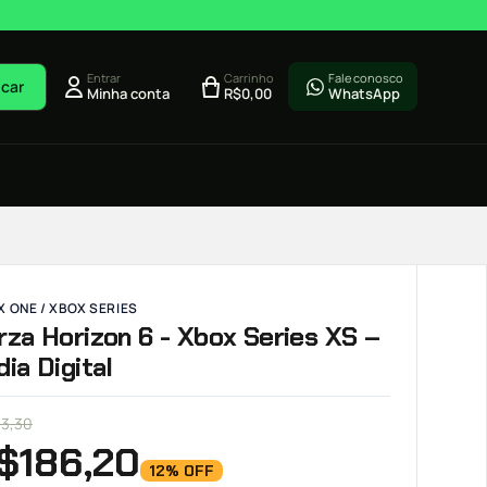
Entrar
Carrinho
Fale conosco
car
Minha conta
R$
0,00
WhatsApp
 ONE / XBOX SERIES
rza Horizon 6 - Xbox Series XS –
dia Digital
13,30
$
186,20
12% OFF