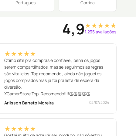
Portugues
Corrida
4,9
★★★★★
1.235 avaliações
★★★★★
Ótimo site pra compras e confiável, pena os jogos
serem compartilhados, mas se seguirmos as regras
são vitalícios. Top recomendo , ainda não joguei os
jogos comprados mas ja foi pra lista de espera da
diversão.
XGamerStore Top. Recomendo!!!!👏👏👏👏👏
Arlisson Barreto Moreira
02/07/2024
★★★★★
Gostei muito de adquirir seu produto ,não só estou