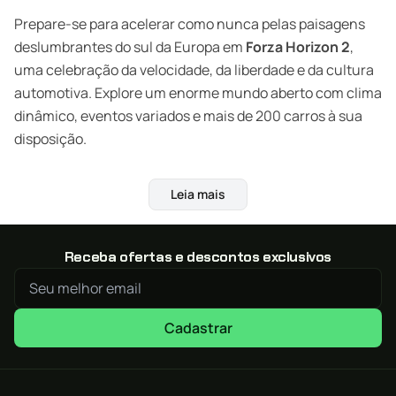
Prepare-se para acelerar como nunca pelas paisagens
deslumbrantes do sul da Europa em
Forza Horizon 2
,
uma celebração da velocidade, da liberdade e da cultura
automotiva. Explore um enorme mundo aberto com clima
dinâmico, eventos variados e mais de 200 carros à sua
disposição.
Compre agora Forza Horizon 2 na XGamestore e
Leia mais
economize até 40% com envio digital por e-mail!
Viva o Festival Horizon ao Máximo
Receba ofertas e descontos exclusivos
Viaje por regiões inspiradas na França e na Itália, com
estradas costeiras, vilarejos pitorescos e colinas
desafiadoras. Em Forza Horizon 2, cada curva, salto e
Cadastrar
corrida conta uma nova história de adrenalina. O mundo
está aberto para ser explorado como você quiser, com
total liberdade.