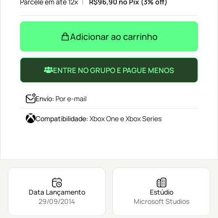
Parcele em até 12x
R$
96,90
no Pix (3% off)
Adicionar ao carrinho
ENTRE NO GRUPO E PAGUE MENOS
Envío
:
Por e-mail
Compatibilidade
:
Xbox One e Xbox Series
Data Lançamento
Estúdio
29/09/2014
Microsoft Studios