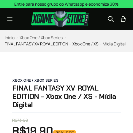
Pular para o conteúdo
Entre para nosso grupo do Whatsapp e economize 30%
Início
›
Xbox One / Xbox Series
›
FINAL FANTASY XV ROYAL EDITION – Xbox One / XS – Mídia Digital
XBOX ONE / XBOX SERIES
FINAL FANTASY XV ROYAL
EDITION - Xbox One / XS - Mídia
Digital
R$
73,90
R$
19,90