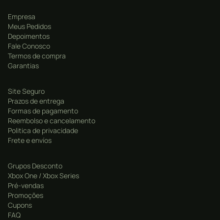
EPISÓDIO DO IGNIS
.
Empresa
Meus Pedidos
Itens Bônus:
Depoimentos
Fale Conosco
Mais de uma dúzia de conteúdos para baixar,
Termos de compra
incluindo armas, decalques para o Regalia e conjunto
Garantias
de itens.
Site Seguro
Prazos de entrega
Formas de pagamento
Reembolso e cancelamento
Politica de privacidade
Frete e envíos
Grupos Desconto
Xbox One / Xbox Series
Pré-vendas
Promoções
Cupons
FAQ