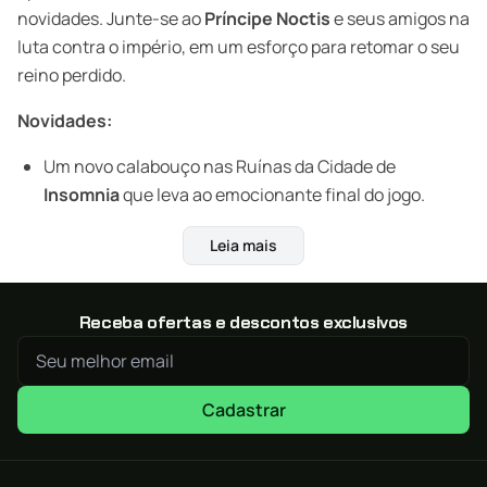
novidades. Junte-se ao
Príncipe Noctis
e seus amigos na
luta contra o império, em um esforço para retomar o seu
reino perdido.
Novidades:
Um novo calabouço nas Ruínas da Cidade de
Insomnia
que leva ao emocionante final do jogo.
Modo de câmera em 1º pessoa permite ver
Eos
pelos
Leia mais
olhos do
Noctis
.
Novos equipamentos, chefes e muito mais.
Receba ofertas e descontos exclusivos
Conquistas adicionais.
Conteúdo para baixar:
Cadastrar
O conteúdo completo do Passe de Temporada atual:
EPISÓDIO DO GLADIOLUS
,
EPISÓDIO DO PROMPTO
,
EXPANSÃO MULTIJOGADOR: COMPANHEIROS
e