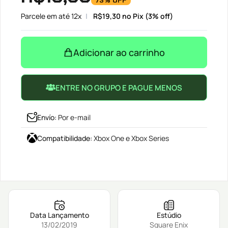
73% OFF
Parcele em até 12x
R$
19,30
no Pix (3% off)
Adicionar ao carrinho
ENTRE NO GRUPO E PAGUE MENOS
Envío
:
Por e-mail
Compatibilidade
:
Xbox One e Xbox Series
Data Lançamento
Estúdio
13/02/2019
Square Enix