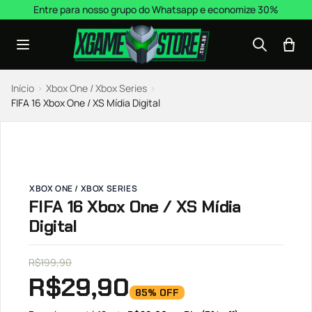
Pular para o conteúdo
Entre para nosso grupo do Whatsapp e economize 30%
Início
›
Xbox One / Xbox Series
›
FIFA 16 Xbox One / XS Mídia Digital
XBOX ONE / XBOX SERIES
FIFA 16 Xbox One / XS Mídia
Digital
R$
199,90
R$
29,90
85% OFF