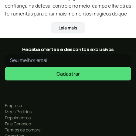
confiança na defesa, controle no meio-campo e lhe dá as
ferramentas para criar mais momentos mágicos do que
nunca.
Leia mais
Tanto os novos fãs da série quanto os jogadores
habilidosos que queiram melhorar vão ter a chance de
Receba ofertas e descontos exclusivos
competir num nível mais elevado com o novo Treinador
FIFA.
Inovação no campo todo. Maneiras novas de jogar.
Cadastrar
Dispute em um nível mais elevado.
Jogue bonito no FIFA 16.
Empresa
Meus Pedidos
Depoimentos
Fale Conosco
Termos de compra
Garantias