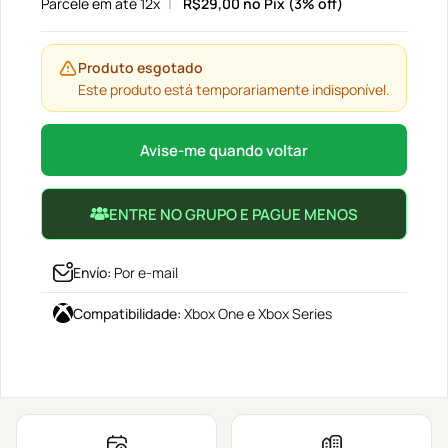
Parcele em até 12x
R$
29,00
no Pix (3% off)
Produto esgotado
Este produto está temporariamente indisponível.
Avise-me quando voltar
ENTRE NO GRUPO E PAGUE MENOS
Envío
:
Por e-mail
Compatibilidade
:
Xbox One e Xbox Series