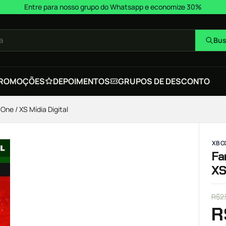
Entre para nosso grupo do Whatsapp e economize 30%
a
Bus
ROMOÇÕES
DEPOIMENTOS
GRUPOS DE DESCONTO
One / XS Mídia Digital
XBOX
Fa
XS
R$
2
R