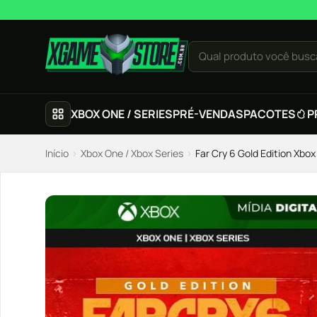
Pular para o conteúdo
Qual produto você busc
XBOX ONE / SERIES
PRÉ-VENDAS
PACOTES
P
Início
›
Xbox One / Xbox Series
›
Far Cry 6 Gold Edition Xbox 