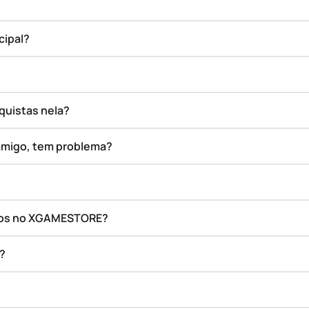
cipal?
quistas nela?
amigo, tem problema?
ados no XGAMESTORE?
o?