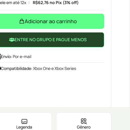
ele em até 12x
R$
62,76
no Pix (3% off)
Adicionar ao carrinho
ENTRE NO GRUPO E PAGUE MENOS
Envío
:
Por e-mail
Compatibilidade
:
Xbox One e Xbox Series
Legenda
Gênero