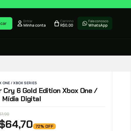
Entrar
Carrinho
Fale conosco
car
Minha conta
R$
0,00
WhatsApp
 ONE / XBOX SERIES
r Cry 6 Gold Edition Xbox One /
 Mídia Digital
37,90
$
64,70
72% OFF