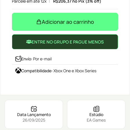
Parcele em até 12x
R$
206,37
no Pix (3% off)
Adicionar ao carrinho
ENTRE NO GRUPO E PAGUE MENOS
Envío
:
Por e-mail
Compatibilidade
:
Xbox One e Xbox Series
Data Lançamento
Estúdio
26/09/2025
EA Games