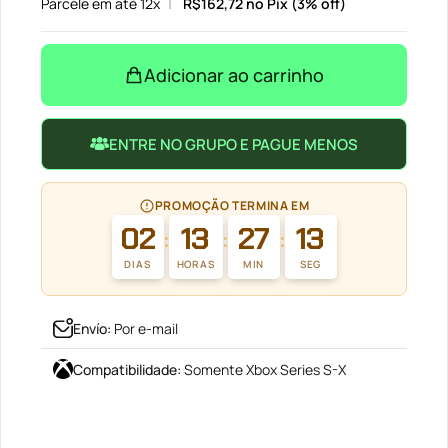
Parcele em até 12x
R$
162,72
no Pix (3% off)
Adicionar ao carrinho
ENTRE NO GRUPO E PAGUE MENOS
PROMOÇÃO TERMINA EM
02
13
27
13
:
:
:
DIAS
HORAS
MIN
SEG
Envío
:
Por e-mail
Compatibilidade
:
Somente Xbox Series S-X