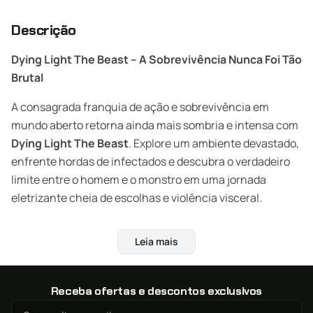
Descrição
Dying Light The Beast – A Sobrevivência Nunca Foi Tão
Brutal
A consagrada franquia de ação e sobrevivência em
mundo aberto retorna ainda mais sombria e intensa com
Dying Light The Beast
. Explore um ambiente devastado,
enfrente hordas de infectados e descubra o verdadeiro
limite entre o homem e o monstro em uma jornada
eletrizante cheia de escolhas e violência visceral.
Compre agora Dying Light: The Beast na XGamestore e
Leia mais
economize até 40% com envio digital por e-mail!
Uma Nova História de Horror e Resistência
Receba ofertas e descontos exclusivos
Em um mundo destruído pela infecção, você assume o