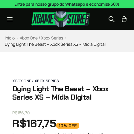
Pular para o conteúdo
Entre para nosso grupo do Whatsapp e economize 30%
Início
›
Xbox One / Xbox Series
›
Dying Light The Beast – Xbox Series XS – Mídia Digital
XBOX ONE / XBOX SERIES
Dying Light The Beast – Xbox
Series XS – Mídia Digital
R$
186,70
R$
167,75
10% OFF