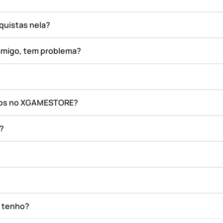
quistas nela?
amigo, tem problema?
ados no XGAMESTORE?
o?
e tenho?