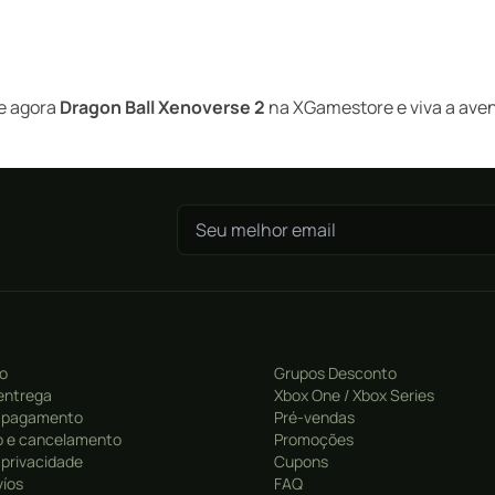
re agora
Dragon Ball Xenoverse 2
na XGamestore e viva a avent
ro
Grupos Desconto
entrega
Xbox One / Xbox Series
 pagamento
Pré-vendas
 e cancelamento
Promoções
e privacidade
Cupons
víos
FAQ