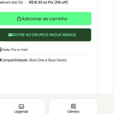
ele em até 12x
R$
18,33
no Pix (3% off)
Adicionar ao carrinho
ENTRE NO GRUPO E PAGUE MENOS
Envío
:
Por e-mail
Compatibilidade
:
Xbox One e Xbox Series
Legenda
Gênero