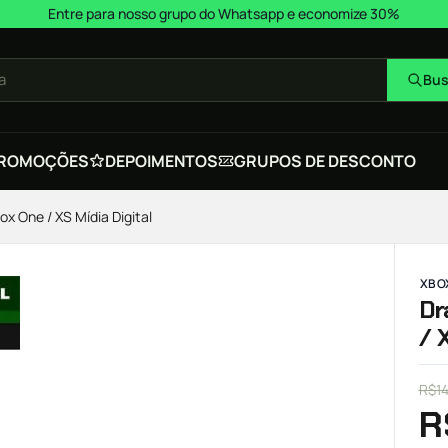
Entre para nosso grupo do Whatsapp e economize 30%
a
Bus
ROMOÇÕES
DEPOIMENTOS
GRUPOS DE DESCONTO
x One / XS Mídia Digital
XBOX
Dr
/ 
R$
1
R