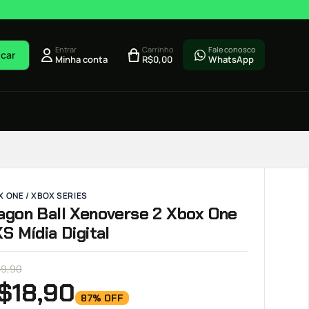
Entrar
Carrinho
Fale conosco
car
Minha conta
R$
0,00
WhatsApp
 ONE / XBOX SERIES
agon Ball Xenoverse 2 Xbox One
XS Mídia Digital
49,90
$
18,90
87% OFF