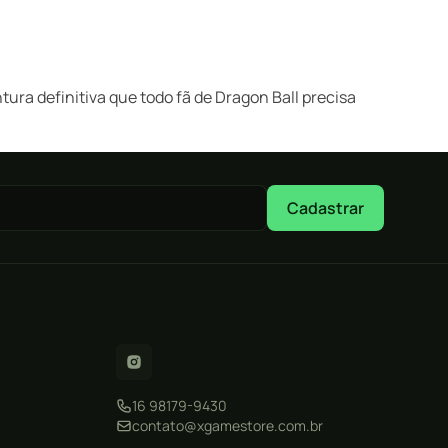
ura definitiva que todo fã de Dragon Ball precisa
Cadastrar
16 98179-9430
contato@xgamestore.com.br