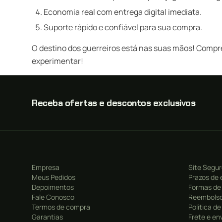
Economia real com entrega digital imediata.
Suporte rápido e confiável para sua compra.
O destino dos guerreiros está nas suas mãos! Comp
experimentar!
Receba ofertas e descontos exclusivos
Empresa
Site Segu
Meus Pedidos
Prazos de 
Depoimentos
Formas de
Fale Conosco
Reembolso
Termos de compra
Politica d
Garantias
Frete e en