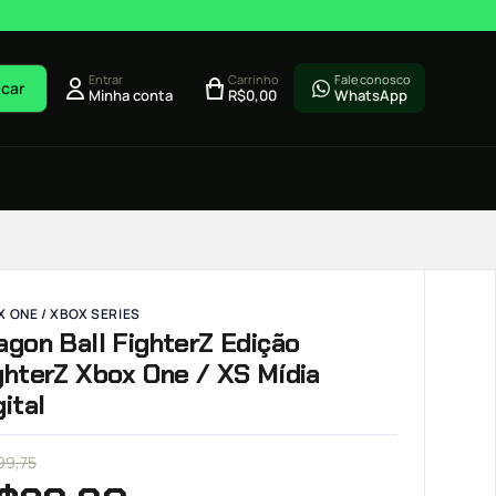
Entrar
Carrinho
Fale conosco
car
Minha conta
R$
0,00
WhatsApp
 ONE / XBOX SERIES
agon Ball FighterZ Edição
ghterZ Xbox One / XS Mídia
gital
99,75