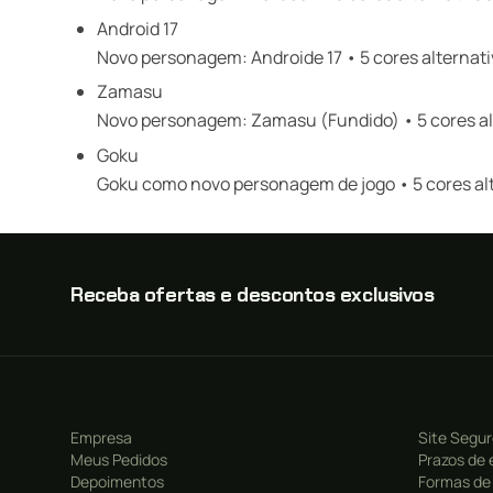
Android 17
Novo personagem: Androide 17 • 5 cores alternativ
Zamasu
Novo personagem: Zamasu (Fundido) • 5 cores alt
Goku
Goku como novo personagem de jogo • 5 cores alt
Receba ofertas e descontos exclusivos
Empresa
Site Segu
Meus Pedidos
Prazos de 
Depoimentos
Formas de