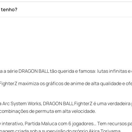
e tenho?
a série DRAGON BALL tão querida e famosa: lutas infinitas e
ghterZ maximiza os gráficos de anime de alta qualidade e of
da Arc System Works, DRAGON BALL FighterZ é uma verdadeira
 combinações de permuta em alta velocidade.
 interativo, Partida Maluca com 6 jogadores… Tem recursos pa
nagem criada sob a supervisão do próprio Akira Toriyama.