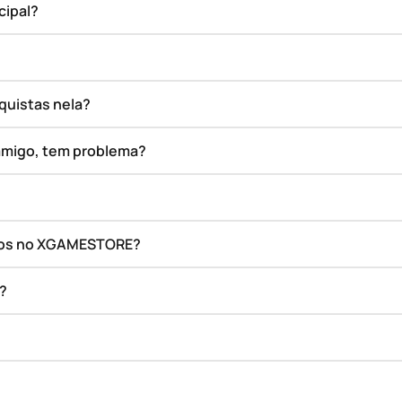
cipal?
quistas nela?
amigo, tem problema?
ados no XGAMESTORE?
o?