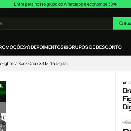
Entre para nosso grupo do Whatsapp e economize 30%
a
Bus
ROMOÇÕES
DEPOIMENTOS
GRUPOS DE DESCONTO
 FighterZ Xbox One / XS Mídia Digital
XBOX
Dr
Fi
Di
R$
2