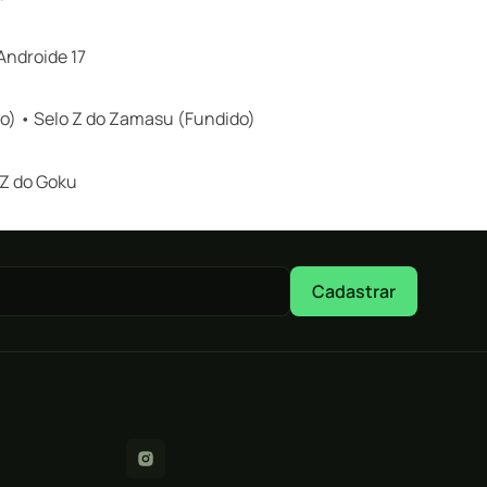
Androide 17
do) • Selo Z do Zamasu (Fundido)
 Z do Goku
Cadastrar