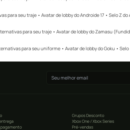
as para seu traje • Avatar de lobby do Androide 17 • Selo Z do 
ernativas para seu traje • Avatar de lobby do Zamasu (Fundi
ernativas para seu uniforme • Avatar de lobby do Goku • Selo
ro
Grupos Desconto
entrega
Xbox One / Xbox Series
 pagamento
Pré-vendas