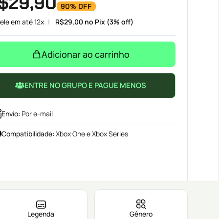
$
29,90
90% OFF
ele em até 12x
R$
29,00
no Pix (3% off)
Adicionar ao carrinho
ENTRE NO GRUPO E PAGUE MENOS
Envío
:
Por e-mail
Compatibilidade
:
Xbox One e Xbox Series
Legenda
Gênero