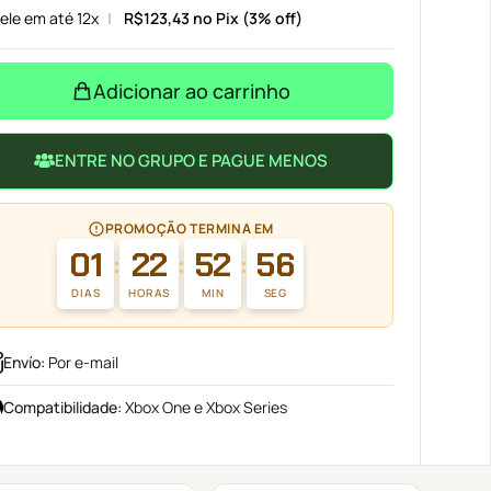
ele em até 12x
R$
123,43
no Pix (3% off)
Adicionar ao carrinho
ENTRE NO GRUPO E PAGUE MENOS
PROMOÇÃO TERMINA EM
01
22
52
55
:
:
:
DIAS
HORAS
MIN
SEG
Envío
:
Por e-mail
Compatibilidade
:
Xbox One e Xbox Series