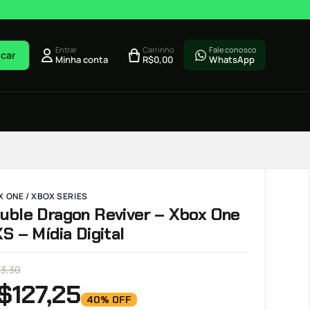
Entrar
Carrinho
Fale conosco
car
Minha conta
R$
0,00
WhatsApp
 ONE / XBOX SERIES
uble Dragon Reviver – Xbox One
XS – Mídia Digital
13,30
$
127,25
40% OFF