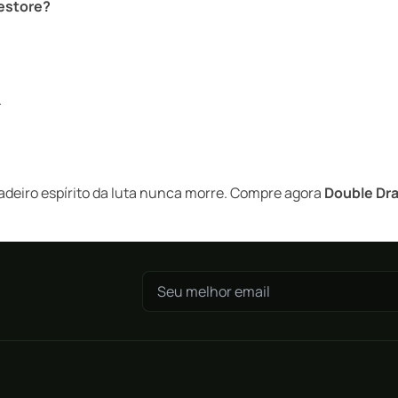
estore?
.
dadeiro espírito da luta nunca morre. Compre agora
Double Dr