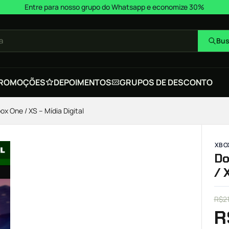
Entre para nosso grupo do Whatsapp e economize 30%
a
Bus
ROMOÇÕES
DEPOIMENTOS
GRUPOS DE DESCONTO
x One / XS – Mídia Digital
XBOX
Do
/ 
R$
2
R