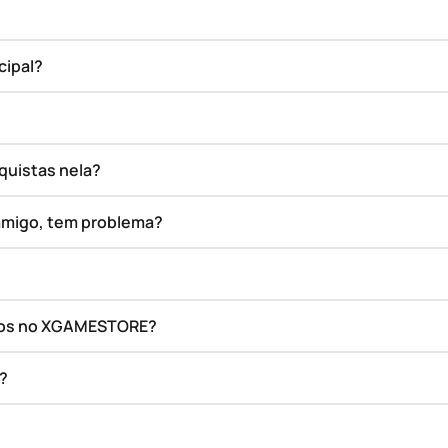
cipal?
quistas nela?
amigo, tem problema?
ados no XGAMESTORE?
o?