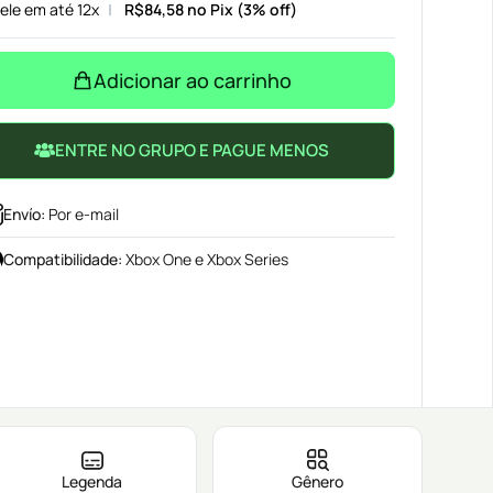
ele em até 12x
R$
84,58
no Pix (3% off)
Adicionar ao carrinho
ENTRE NO GRUPO E PAGUE MENOS
Envío
:
Por e-mail
Compatibilidade
:
Xbox One e Xbox Series
Legenda
Gênero