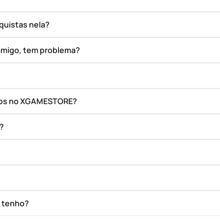
quistas nela?
amigo, tem problema?
ados no XGAMESTORE?
o?
e tenho?