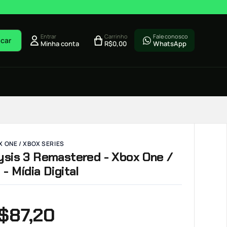
Entrar
Carrinho
Fale conosco
car
Minha conta
R$
0,00
WhatsApp
 ONE / XBOX SERIES
ysis 3 Remastered - Xbox One /
 - Mídia Digital
$
87,20