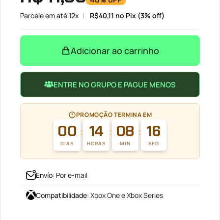
40% OFF
Parcele em até 12x
R$
40,11
no Pix (3% off)
Adicionar ao carrinho
ENTRE NO GRUPO E PAGUE MENOS
PROMOÇÃO TERMINA EM
00
14
08
16
:
:
:
DIAS
HORAS
MIN
SEG
Envío
:
Por e-mail
Compatibilidade
:
Xbox One e Xbox Series