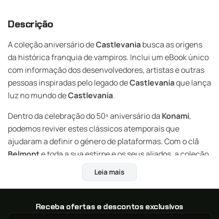
Descrição
A coleção aniversário de
Castlevania
busca as origens
da histórica franquia de vampiros. Inclui um eBook único
com informação dos desenvolvedores, artistas e outras
pessoas inspiradas pelo legado de
Castlevania
que lança
luz no mundo de
Castlevania
.
Dentro da celebração do 50º aniversário da
Konami
,
podemos reviver estes clássicos atemporais que
ajudaram a definir o género de plataformas. Com o clã
Belmont
e toda a sua estirpe e os seus aliados, a coleção
aniversário de
Castlevania
é o primeiro passo para
Leia mais
conhecer o mundo de
Castlevania
e da luta contra
Drácula!
Receba ofertas e descontos exclusivos
Castlevania