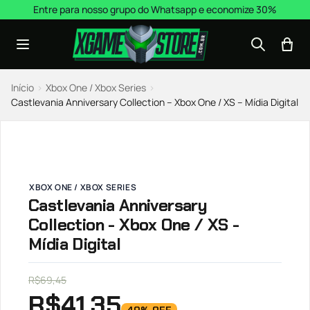
Pular para o conteúdo
Entre para nosso grupo do Whatsapp e economize 30%
Início
›
Xbox One / Xbox Series
›
Castlevania Anniversary Collection – Xbox One / XS – Mídia Digital
XBOX ONE / XBOX SERIES
Castlevania Anniversary
Collection - Xbox One / XS -
Mídia Digital
R$
69,45
R$
41,35