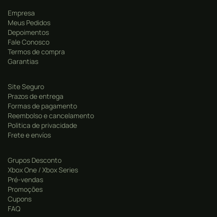
Pacote Early Bird Special
– Aumente seu arsenal
com este conjunto completo de equipamentos
Empresa
Meus Pedidos
exclusivos, incluindo uma Melhoria de Dano de
Depoimentos
Metralhadora, uma Melhoria de Dano de Pistola, uma
Fale Conosco
skin dourada para as duas armas e cinco Infusões
Termos de compra
Garantias
muito úteis.
Site Seguro
Prazos de entrega
IMPORTANTE!
Todos os jogos são ORIGINAIS comprados
Formas de pagamento
Reembolso e cancelamento
diretamente na Loja Oficial da Microsoft, garantindo
Politica de privacidade
assim a melhor procedência possível para seu jogo em
Frete e envíos
mídia digital.
Grupos Desconto
Xbox One / Xbox Series
Pré-vendas
Promoções
Cupons
FAQ