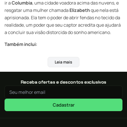
ir a
Columbia
, uma cidade voadora acima das nuvens, e
resgatar uma mulher chamada
Elizabeth
que nela está
aprisionada. Ela tem o poder de abrir fendas no tecido da
realidade, um poder que seu captor acredita que ajudará
a concluir sua visão distorcida do sonho americano.
Também inclui:
BioShock Infinite: Burial at Sea Episodes 1 e 2
–
Leia mais
Explore Rapture logo antes de sua derrocada
calamitosa nesta campanha em duas partes.
Clash in the Clouds
– Mostre seu domínio no
Receba ofertas e descontos exclusivos
combate de BioShock Infinite em 4 ambientes e
conclua os desafios para habilitar conteúdo bônus.
Pacote Columbia’s Finest
– Comece sua aventura
Cadastrar
com o pé direito com 500 águias de prata, 5 gazuas, 6
itens de equipamento e 2 melhorias de arma.