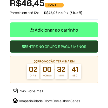
R$
46,45
35% OFF
Parcele em até 12x
R$
45,06
no Pix (3% off)
Adicionar ao carrinho
ENTRE NO GRUPO E PAGUE MENOS
PROMOÇÃO TERMINA EM
02
00
32
41
:
:
:
DIAS
HORAS
MIN
SEG
Envío
:
Por e-mail
Compatibilidade
:
Xbox One e Xbox Series