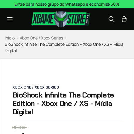
Pular para o conteúdo
Entre para nosso grupo do Whatsapp e economize 30%
Início
›
Xbox One / Xbox Series
›
BioShock Infinite The Complete Edition – Xbox One / XS – Mídia
Digital
XBOX ONE / XBOX SERIES
BioShock Infinite The Complete
Edition - Xbox One / XS - Mídia
Digital
R$
71,85