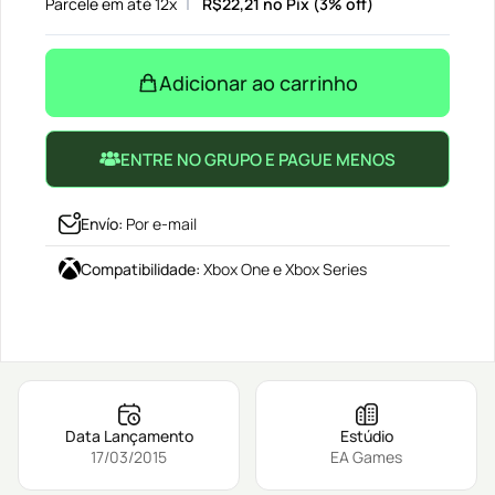
Parcele em até 12x
R$
22,21
no Pix (3% off)
Adicionar ao carrinho
ENTRE NO GRUPO E PAGUE MENOS
Envío
:
Por e-mail
Compatibilidade
:
Xbox One e Xbox Series
Data Lançamento
Estúdio
17/03/2015
EA Games