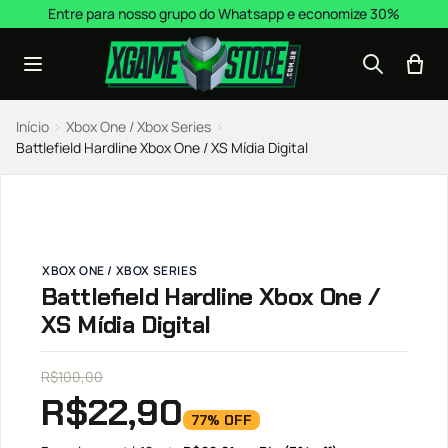
Pular para o conteúdo
Entre para nosso grupo do Whatsapp e economize 30%
Início
›
Xbox One / Xbox Series
›
Battlefield Hardline Xbox One / XS Mídia Digital
XBOX ONE / XBOX SERIES
Battlefield Hardline Xbox One /
XS Mídia Digital
R$
100,00
R$
22,90
77% OFF