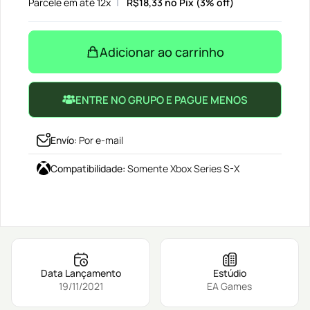
Parcele em até 12x
R$
18,33
no Pix (3% off)
Adicionar ao carrinho
ENTRE NO GRUPO E PAGUE MENOS
Envío
:
Por e-mail
Compatibilidade
:
Somente Xbox Series S-X
Data Lançamento
Estúdio
19/11/2021
EA Games