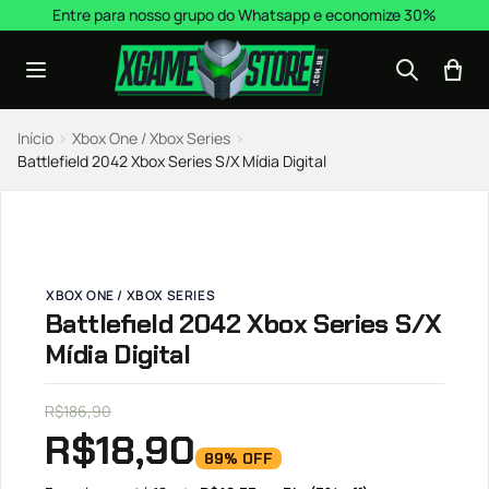
Pular para o conteúdo
Entre para nosso grupo do Whatsapp e economize 30%
Início
›
Xbox One / Xbox Series
›
Battlefield 2042 Xbox Series S/X Mídia Digital
XBOX ONE / XBOX SERIES
Battlefield 2042 Xbox Series S/X
Mídia Digital
R$
186,90
R$
18,90
89% OFF