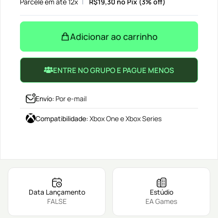
Parcele em até 12x
R$
19,30
no Pix (3% off)
Adicionar ao carrinho
ENTRE NO GRUPO E PAGUE MENOS
Envío
:
Por e-mail
Compatibilidade
:
Xbox One e Xbox Series
Data Lançamento
Estúdio
FALSE
EA Games