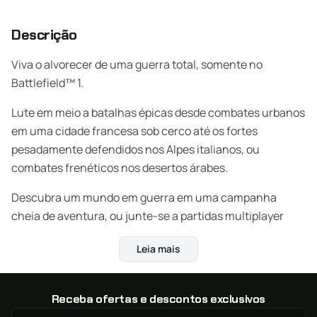
Descrição
Viva o alvorecer de uma guerra total, somente no
Battlefield™ 1.
Lute em meio a batalhas épicas desde combates urbanos
em uma cidade francesa sob cerco até os fortes
pesadamente defendidos nos Alpes italianos, ou
combates frenéticos nos desertos árabes.
Descubra um mundo em guerra em uma campanha
cheia de aventura, ou junte-se a partidas multiplayer
épicas com até 64 jogadores e adapte suas táticas à
Leia mais
destruição e ao clima dinâmico ao seu redor.
Lute como parte da infantaria. Lidere investidas a cavalo
Receba ofertas e descontos exclusivos
ou controle veículos impressionantes em terra, céu e