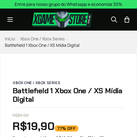
Pular para o conteúdo
Entre para nosso grupo do Whatsapp e economize 30%
Início
›
Xbox One / Xbox Series
›
Battlefield 1 Xbox One / XS Mídia Digital
XBOX ONE / XBOX SERIES
Battlefield 1 Xbox One / XS Mídia
Digital
R$
87,90
R$
19,90
77% OFF