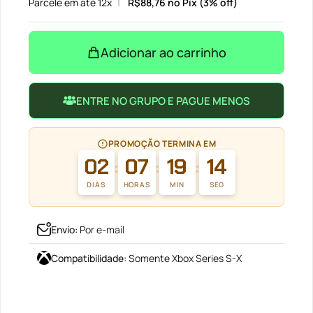
Parcele em até 12x
R$
88,76
no Pix (3% off)
Adicionar ao carrinho
ENTRE NO GRUPO E PAGUE MENOS
PROMOÇÃO TERMINA EM
02
07
19
14
:
:
:
DIAS
HORAS
MIN
SEG
Envío
:
Por e-mail
Compatibilidade
:
Somente Xbox Series S-X