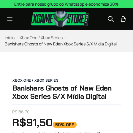
Pular para o conteúdo
Entre para nosso grupo do Whatsapp e economize 30%
Início
›
Xbox One / Xbox Series
›
Banishers Ghosts of New Eden Xbox Series S/X Mídia Digital
XBOX ONE / XBOX SERIES
Banishers Ghosts of New Eden
Xbox Series S/X Mídia Digital
R$
186,70
R$
91,50
50% OFF