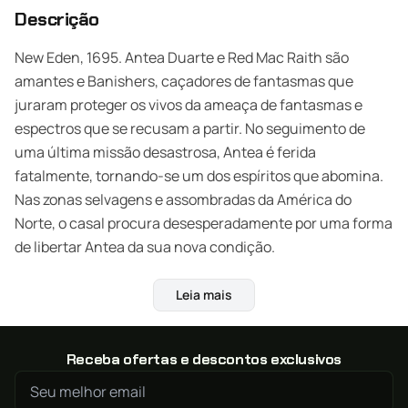
Descrição
New Eden, 1695. Antea Duarte e Red Mac Raith são
amantes e Banishers, caçadores de fantasmas que
juraram proteger os vivos da ameaça de fantasmas e
espectros que se recusam a partir. No seguimento de
uma última missão desastrosa, Antea é ferida
fatalmente, tornando-se um dos espíritos que abomina.
Nas zonas selvagens e assombradas da América do
Norte, o casal procura desesperadamente por uma forma
de libertar Antea da sua nova condição.
Mergulha na bela e poderosa história íntima entre dois
Leia mais
amantes predestinados. Enquanto Banisher, entra nas
vidas das comunidades de New Eden e resolve casos
assombrosos num mundo místico e repleto de tradições,
Receba ofertas e descontos exclusivos
assolado por criaturas sobrenaturais e segredos antigos.
Usa a tua inteligência ou combina os poderes espirituais