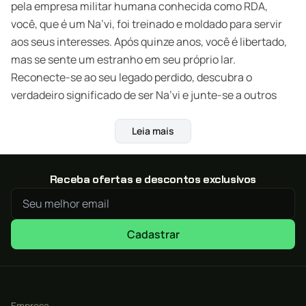
pela empresa militar humana conhecida como RDA,
você, que é um Na’vi, foi treinado e moldado para servir
aos seus interesses. Após quinze anos, você é libertado,
mas se sente um estranho em seu próprio lar.
Reconecte-se ao seu legado perdido, descubra o
verdadeiro significado de ser Na’vi e junte-se a outros
clãs para proteger Pandora da RDA.
Leia mais
EXPLORE UM MUNDO ENCANTADOR E PERIGOSO
Conheça as belezas épicas da Fronteira Ocidental, um
continente desconhecido de Pandora. Aventure-se por
Receba ofertas e descontos exclusivos
belas e imprevisíveis regiões de um mundo aberto, onde
qualquer vacilo pode levar à morte.
Cadastrar
TORNE-SE NA’VI
Aproveite sua incrível força e agilidade enquanto
personaliza seu personagem; criando novos
equipamentos e atualizando habilidades e armas
Empresa