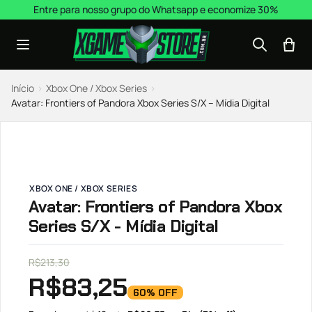
Pular para o conteúdo
Entre para nosso grupo do Whatsapp e economize 30%
Início
›
Xbox One / Xbox Series
›
Avatar: Frontiers of Pandora Xbox Series S/X – Mídia Digital
XBOX ONE / XBOX SERIES
Avatar: Frontiers of Pandora Xbox
Series S/X - Mídia Digital
R$
213,30
R$
83,25
60% OFF