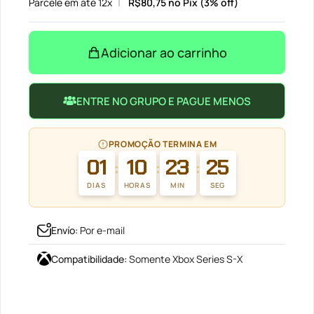
Parcele em até 12x
R$
80,75
no Pix (3% off)
Adicionar ao carrinho
ENTRE NO GRUPO E PAGUE MENOS
PROMOÇÃO TERMINA EM
01
10
23
25
:
:
:
DIAS
HORAS
MIN
SEG
Envío
:
Por e-mail
Compatibilidade
:
Somente Xbox Series S-X