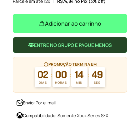
Parcele em até 12x
R$
74,84
no Pix (3% off)
Adicionar ao carrinho
ENTRE NO GRUPO E PAGUE MENOS
PROMOÇÃO TERMINA EM
02
00
14
48
:
:
:
DIAS
HORAS
MIN
SEG
Envío
:
Por e-mail
Compatibilidade
:
Somente Xbox Series S-X