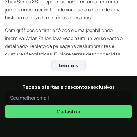
Xbox Series XS! Prepare-se para embarcar em uma
jornada inesquecível, onde você será o herói de uma
história repleta de mistérios e desafios.
Com gráficos de tirar o fôlego e uma jogabilidade
imersiva, Atlas Fallen leva você a um universo vasto e
detalhado, repleto de paisagens deslumbrantes e
criaturas fantásticas. Explore terras desconhecidas,
desvende segredos antigos e enfrente inimigos
Leia mais
poderosos em batalhas épicas.
Características:
Receba ofertas e descontos exclusivos
Mundo vasto e detalhado para explorar
Gráficos de última geração que proporcionam uma
Cadastrar
experiência visual impressionante
Jogabilidade imersiva e fluida
Personalização de personagens com diferentes