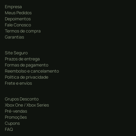
classes e habilidades únicas
Empresa
Meus Pedidos
Campanha emocionante com uma história
Depoimentos
envolvente e cheia de mistérios
Fale Conosco
Batalhas épicas contra inimigos poderosos
Termos de compra
Garantias
Modo multiplayer online para desafios cooperativos e
batalhas PvP
Site Seguro
Integração perfeita com a potência do Xbox Series XS,
Prazos de entrega
Formas de pagamento
com tempos de carregamento ultrarrápidos
Reembolso e cancelamento
Paisagens deslumbrantes e criaturas fantásticas
Politica de privacidade
para descobrir
Frete e envíos
Desafios e segredos antigos para desvendar ao longo
Grupos Desconto
da jornada.
Xbox One / Xbox Series
Pré-vendas
Promoções
Cupons
FAQ