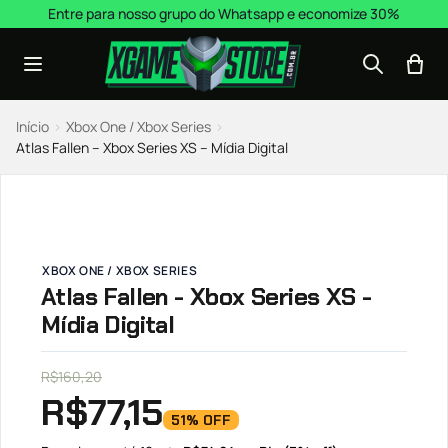
Pular para o conteúdo
Entre para nosso grupo do Whatsapp e economize 30%
Início
›
Xbox One / Xbox Series
›
Atlas Fallen – Xbox Series XS – Mídia Digital
XBOX ONE / XBOX SERIES
Atlas Fallen - Xbox Series XS -
Mídia Digital
R$
160,20
R$
77,15
51% OFF