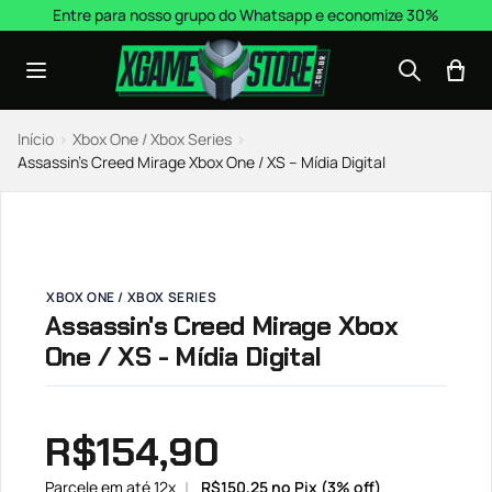
Pular para o conteúdo
Entre para nosso grupo do Whatsapp e economize 30%
Início
›
Xbox One / Xbox Series
›
Assassin’s Creed Mirage Xbox One / XS – Mídia Digital
XBOX ONE / XBOX SERIES
Assassin's Creed Mirage Xbox
One / XS - Mídia Digital
R$
154,90
Parcele em até 12x
R$
150,25
no Pix (3% off)