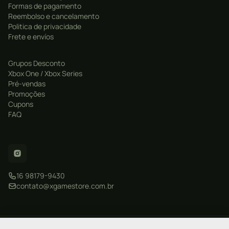
Formas de pagamento
Reembolso e cancelamento
Politica de privacidade
Frete e envíos
Grupos Desconto
Xbox One / Xbox Series
Pré-vendas
Promoções
Cupons
FAQ
16 98179-9430
contato@xgamestore.com.br
CNPJ: 57.877.596/0001-20