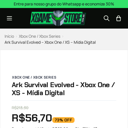
Pular para o conteúdo
Entre para nosso grupo do Whatsapp e economize 30%
Início
›
Xbox One / Xbox Series
›
Ark Survival Evolved – Xbox One / XS – Mídia Digital
XBOX ONE / XBOX SERIES
Ark Survival Evolved - Xbox One /
XS - Mídia Digital
R$
213,30
R$
56,70
73% OFF