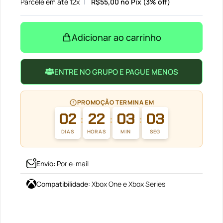
Parcele em até 12x
R$
55,00
no Pix (3% off)
Adicionar ao carrinho
ENTRE NO GRUPO E PAGUE MENOS
PROMOÇÃO TERMINA EM
02
22
03
03
:
:
:
DIAS
HORAS
MIN
SEG
Envío
:
Por e-mail
Compatibilidade
:
Xbox One e Xbox Series