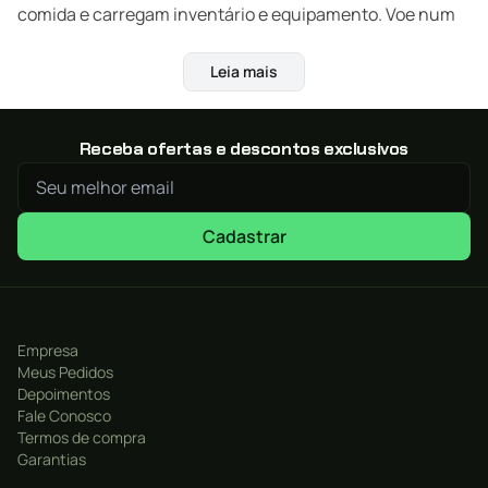
comida e carregam inventário e equipamento. Voe num
Pterodon , corra com uma manada de Raptors, ou persiga
presas num T-Rex! Experimente um dinâmico
Leia mais
ecossistema com sua própria hierarquia de presas e
predadores. Crie gerações de Pets para desenvolver as
Receba ofertas e descontos exclusivos
melhores características.
Cadastrar
Empresa
Meus Pedidos
Depoimentos
Fale Conosco
Termos de compra
Garantias