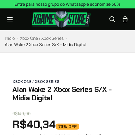
Pular para o conteúdo
Entre para nosso grupo do Whatsapp e economize 30%
Início
›
Xbox One / Xbox Series
›
Alan Wake 2 Xbox Series S/X – Mídia Digital
XBOX ONE / XBOX SERIES
Alan Wake 2 Xbox Series S/X -
Mídia Digital
R$
149,90
R$
40,34
73% OFF