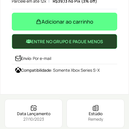
Parcele em até 12x
R$
39,13
no Pix (3% off)
Adicionar ao carrinho
ENTRE NO GRUPO E PAGUE MENOS
Envío
:
Por e-mail
Compatibilidade
:
Somente Xbox Series S-X
Data Lançamento
Estúdio
27/10/2023
Remedy