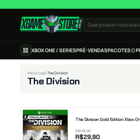
Pular para o conteúdo
Qual produto você busc
XBOX ONE / SERIES
PRÉ-VENDAS
PACOTES
P
Início
/
Loja
/
The Division
The Division
The Division Gold Edition Xbox On
R$
118,90
R$
29,90