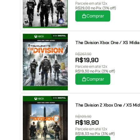
Parcele em até 12x
R$
29,00
no Pix (3% off)
Comprar
The Division Xbox One / XS Mídia 
R$
267,90
R$
19,90
Parcele em até 12x
R$
19,30
no Pix (3% off)
Comprar
The Division 2 Xbox One / XS Mídi
R$
109,90
R$
18,90
Parcele em até 12x
R$
18,33
no Pix (3% off)