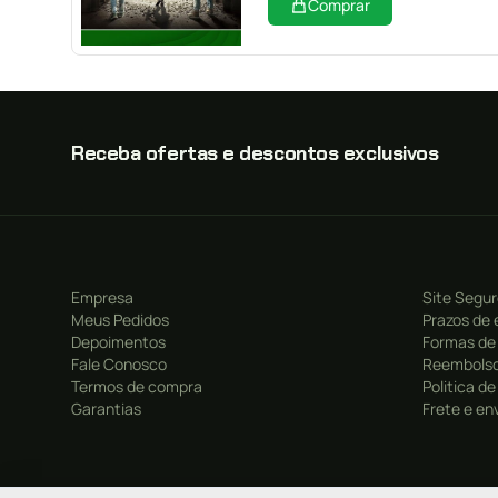
Comprar
Receba ofertas e descontos exclusivos
Empresa
Site Segu
Meus Pedidos
Prazos de 
Depoimentos
Formas de
Fale Conosco
Reembolso
Termos de compra
Politica d
Garantias
Frete e en