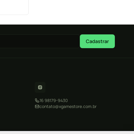
Cadastrar
16 98179-9430
contato@xgamestore.com.br