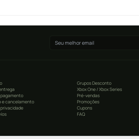
ro
Grupos Desconto
entrega
Xbox One / Xbox Series
 pagamento
Pré-vendas
 e cancelamento
Promoções
e privacidade
Cupons
víos
FAQ