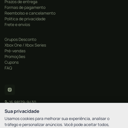
Prazos de entrega
Formas de pagamento
Reembolso e cancelamento
Politica de privacidade
Frete e envíos
Grupos Desconto
Xbox One / Xbox Series
Pré-vendas
Promoções
Cupons
FAQ
16 98179-9430
contato@xgamestore.com.br
Sua privacidade
Usamos cookies para melhorar sua experiência, analisar o
tráfego e personalizar anúncios. Você pode aceitar todos,