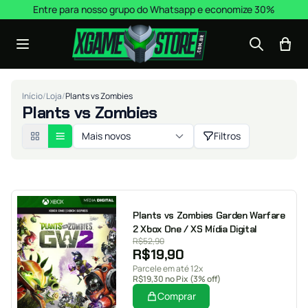
Pular para o conteúdo
Entre para nosso grupo do Whatsapp e economize 30%
Início
/
Loja
/
Plants vs Zombies
Plants vs Zombies
Mais novos
Filtros
Plants vs Zombies Garden Warfare
2 Xbox One / XS Mídia Digital
R$
52,90
R$
19,90
Parcele em até 12x
R$
19,30
no Pix (3% off)
Comprar