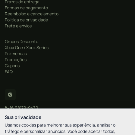
Prazos de entrega
Formas de pagamento
Reembolso e cancelamento
Politica de privacidade
Frete e envíos
Grupos Desconto
Xbox One / Xbox Series
Pré-vendas
Promoções
Cupons
FAQ
16 98179-9430
contato@xgamestore.com.br
Sua privacidade
Usamos cookies para melhorar sua experiência, analisar o
tráfego e personalizar anúncios. Você pode aceitar todos,