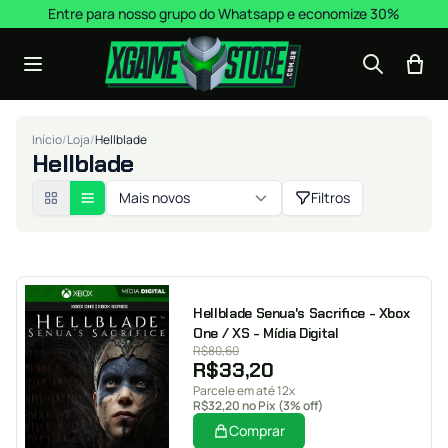
Pular para o conteúdo
Entre para nosso grupo do Whatsapp e economize 30%
Início
/
Loja
/
Hellblade
Hellblade
Mais novos
Filtros
Hellblade Senua's Sacrifice - Xbox
One / XS - Mídia Digital
R$
80,60
R$
33,20
Parcele em até 12x
R$
32,20
no Pix (3% off)
Comprar