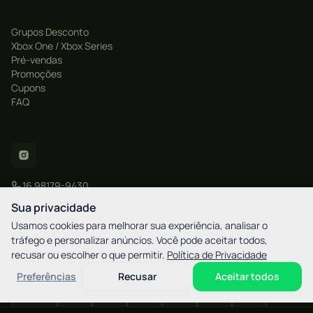
Grupos Desconto
Xbox One / Xbox Series
Pré-vendas
Promoções
Cupons
FAQ
16 98179-9430
contato@xgamestore.com.br
Sua privacidade
Usamos cookies para melhorar sua experiência, analisar o
tráfego e personalizar anúncios. Você pode aceitar todos,
recusar ou escolher o que permitir.
Política de Privacidade
CNPJ: 57.877.596/0001-20
XGamestore - Rua Martim Afonso, 2521 - Bigorrilho / Curitiba - PR - CEP
Preferências
Recusar
Aceitar todos
80730-030
elo
AMEX
pix
HIPER