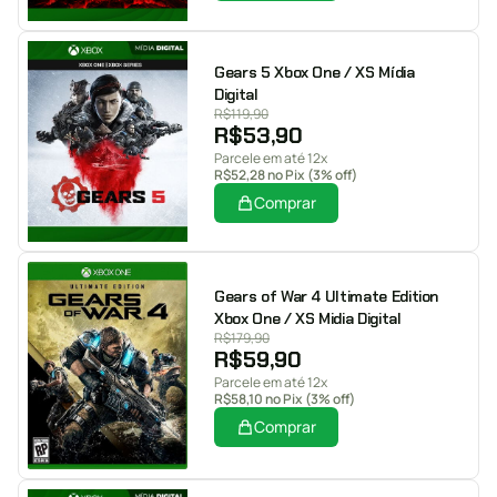
Gears 5 Xbox One / XS Mídia
Digital
R$
119,90
R$
53,90
Parcele em até 12x
R$
52,28
no Pix (3% off)
Comprar
Gears of War 4 Ultimate Edition
Xbox One / XS Midia Digital
R$
179,90
R$
59,90
Parcele em até 12x
R$
58,10
no Pix (3% off)
Comprar