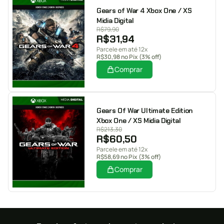
Gears of War 4 Xbox One / XS
Midia Digital
R$
79,90
R$
31,94
Parcele em até 12x
R$
30,98
no Pix (3% off)
Comprar
Gears Of War Ultimate Edition
Xbox One / XS Midia Digital
R$
213,30
R$
60,50
Parcele em até 12x
R$
58,69
no Pix (3% off)
Comprar