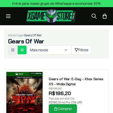
Pular para o conteúdo
Entre para nosso grupo do Whatsapp e economize 30%
Início
/
Loja
/
Gears Of War
Gears Of War
Mais novos
Filtros
Gears of War: E-Day - Xbox Series
XS - Mídia Digital
R$
199,00
R$
186,20
Parcele em até 12x
R$
180,61
no Pix (3% off)
Comprar