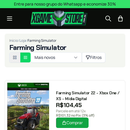
Pular para o conteúdo
Entre para nosso grupo do Whatsapp e economize 30%
Início
/
Loja
/
Farming Simulator
Farming Simulator
Mais novos
Filtros
Farming Simulator 22 - Xbox One /
XS - Mídia Digital
R$
104,45
Parcele em até 12x
R$
101,32
no Pix (3% off)
Comprar