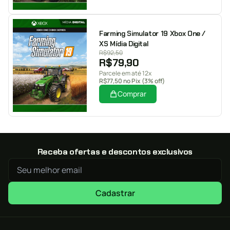
Farming Simulator 19 Xbox One /
XS Mídia Digital
R$
92,50
R$
79,90
Parcele em até 12x
R$
77,50
no Pix (3% off)
Comprar
Receba ofertas e descontos exclusivos
Cadastrar