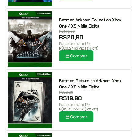
Batman Arkham Collection Xbox
One / XS Mídia Digital
R$
149,90
R$
20,90
Parcele em até 12x
R$
20,27
no Pix (3% off)
Comprar
Batman Return to Arkham Xbox
One / XS Mídia Digital
R$
59,90
R$
19,90
Parcele em até 12x
R$
19,30
no Pix (3% off)
Comprar