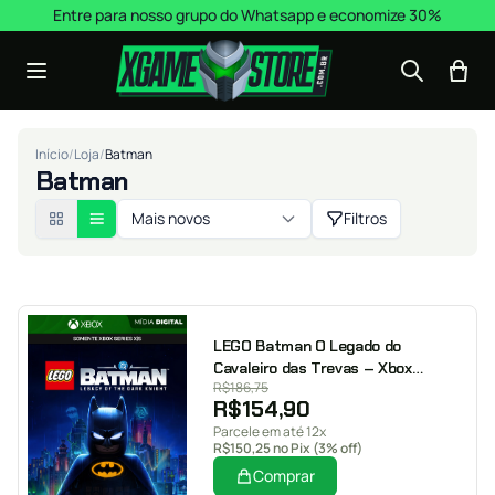
Pular para o conteúdo
Entre para nosso grupo do Whatsapp e economize 30%
Início
/
Loja
/
Batman
Batman
Mais novos
Filtros
LEGO Batman O Legado do
Cavaleiro das Trevas – Xbox
R$
186,75
Series XS – Mídia Digital
R$
154,90
Parcele em até 12x
R$
150,25
no Pix (3% off)
Comprar