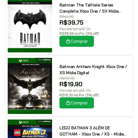
Batman The Telltale Series
Complete Xbox One / SX Mídia
R$
49,90
Digital
R$
39,75
Parcele em até 12x
R$
38,56
no Pix (3% off)
Comprar
Batman Arkham Knight Xbox One /
XS Mídia Digital
R$
107,90
R$
19,90
Parcele em até 12x
R$
19,30
no Pix (3% off)
Comprar
LEGO BATMAN 3 ALÉM DE
GOTHAM - Xbox One / XS - Mídia