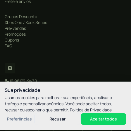
Frete e envíos
Grupos Desconto
Xbox One / Xbox Series
Pré-vendas
Promoções
Cupons
FAQ
16 98179-9430
contato@xgamestore.com.br
Sua privacidade
Usamos cookies para melhorar sua experiência, analisar o
tráfego e personalizar anúncios. Você pode aceitar todos,
recusar ou escolher o que permitir.
Política de Privacidade
CNPJ: 57.877.596/0001-20
XGamestore - Rua Martim Afonso, 2521 - Bigorrilho / Curitiba - PR - CEP
Preferências
Recusar
Aceitar todos
80730-030
elo
AMEX
pix
HIPER